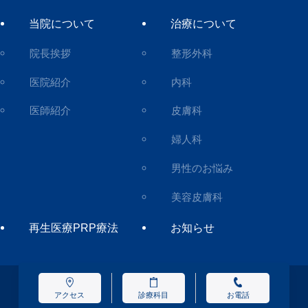
当院について
治療について
院長挨拶
整形外科
医院紹介
内科
医師紹介
皮膚科
婦人科
男性のお悩み
美容皮膚科
再生医療PRP療法
お知らせ
アクセス
診療科目
お電話
©
Copyright(c) Nomura Clinic.All Rights Reserved.